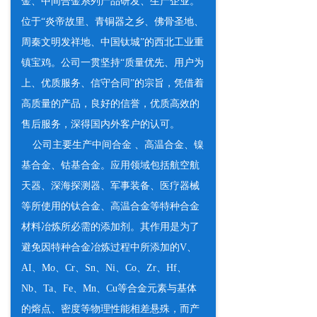
金、中间合金系列产品研发、生产企业。
位于“炎帝故里、青铜器之乡、佛骨圣地、
周秦文明发祥地、中国钛城”的西北工业重
镇宝鸡。公司一贯坚持“质量优先、用户为
上、优质服务、信守合同”的宗旨，凭借着
高质量的产品，良好的信誉，优质高效的
售后服务，深得国内外客户的认可。
公司主要生产中间合金 、高温合金、镍
基合金、钴基合金。应用领域包括航空航
天器、深海探测器、军事装备、医疗器械
等所使用的钛合金、高温合金等特种合金
材料冶炼所必需的添加剂。其作用是为了
避免因特种合金冶炼过程中所添加的V、
AI、Mo、Cr、Sn、Ni、Co、Zr、Hf、
Nb、Ta、Fe、Mn、Cu等合金元素与基体
的熔点、密度等物理性能相差悬殊，而产